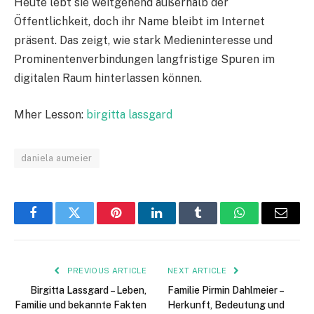
Heute lebt sie weitgehend außerhalb der
Öffentlichkeit, doch ihr Name bleibt im Internet
präsent. Das zeigt, wie stark Medieninteresse und
Prominentenverbindungen langfristige Spuren im
digitalen Raum hinterlassen können.
Mher Lesson:
birgitta lassgard
daniela aumeier
Facebook
Twitter
Pinterest
LinkedIn
Tumblr
WhatsApp
Email
PREVIOUS ARTICLE
NEXT ARTICLE
Birgitta Lassgard – Leben,
Familie Pirmin Dahlmeier –
Familie und bekannte Fakten
Herkunft, Bedeutung und