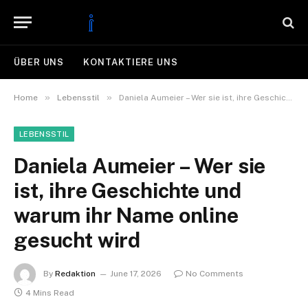
ÜBER UNS
KONTAKTIERE UNS
»
»
Home
Lebensstil
Daniela Aumeier – Wer sie ist, ihre Geschichte und warum ihr Name online gesucht wird
LEBENSSTIL
Daniela Aumeier – Wer sie
ist, ihre Geschichte und
warum ihr Name online
gesucht wird
By
Redaktion
June 17, 2026
No Comments
4 Mins Read