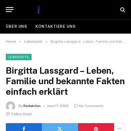
ÜBER UNS
KONTAKTIERE UNS
»
»
Home
Lebensstil
Birgitta Lassgard – Leben, Familie und bekannte Fakten einfach erklärt
LEBENSSTIL
Birgitta Lassgard – Leben,
Familie und bekannte Fakten
einfach erklärt
By
Redaktion
June 17, 2026
No Comments
3 Mins Read