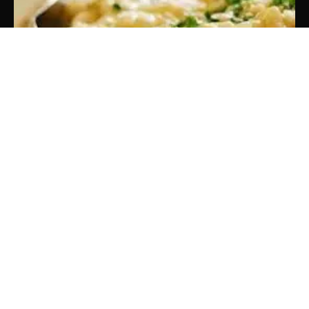
Schlonzig – Bedeutung, Verwendung und Ursprung
des Begriffs
By
Redaktion
April 5, 2026
0