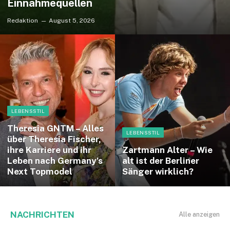
Einnahmequellen
Redaktion
August 5, 2026
LEBENSSTIL
Theresia GNTM – Alles
LEBENSSTIL
über Theresia Fischer,
ihre Karriere und ihr
Zartmann Alter – Wie
Leben nach Germany’s
alt ist der Berliner
Next Topmodel
Sänger wirklich?
NACHRICHTEN
Alle anzeigen