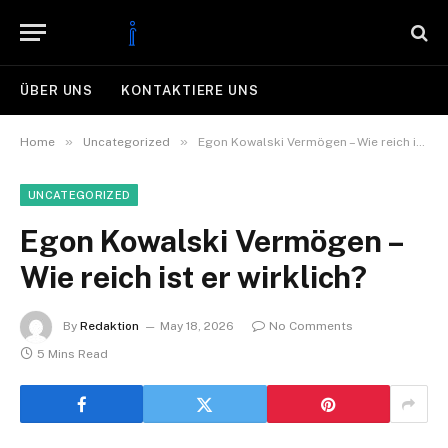
ÜBER UNS
KONTAKTIERE UNS
»
»
Home
Uncategorized
Egon Kowalski Vermögen – Wie reich ist er wirklich?
UNCATEGORIZED
Egon Kowalski Vermögen –
Wie reich ist er wirklich?
By
Redaktion
May 18, 2026
No Comments
5 Mins Read