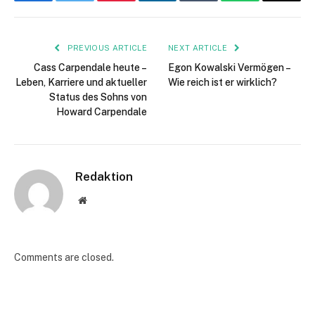
Facebook
Twitter
Pinterest
LinkedIn
Tumblr
WhatsApp
Email
PREVIOUS ARTICLE
NEXT ARTICLE
Cass Carpendale heute –
Egon Kowalski Vermögen –
Leben, Karriere und aktueller
Wie reich ist er wirklich?
Status des Sohns von
Howard Carpendale
Redaktion
Website
Comments are closed.