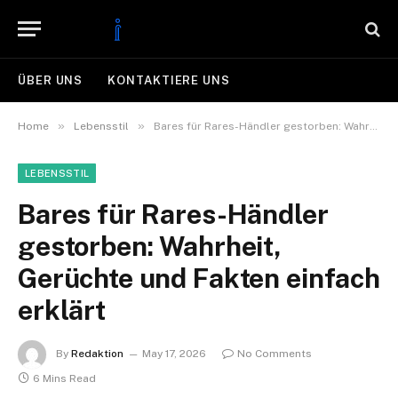
ÜBER UNS
KONTAKTIERE UNS
»
»
Home
Lebensstil
Bares für Rares-Händler gestorben: Wahrheit, Gerüchte und Fakten einfach erklärt
LEBENSSTIL
Bares für Rares-Händler
gestorben: Wahrheit,
Gerüchte und Fakten einfach
erklärt
By
Redaktion
May 17, 2026
No Comments
6 Mins Read