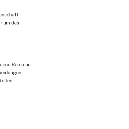
enschaft
hr um das
edene Bereiche
cheidungen
tellen.