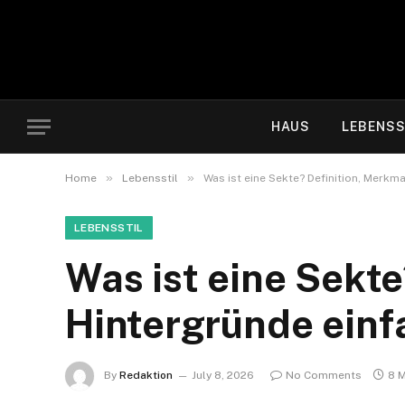
HAUS
LEBENSS
»
»
Home
Lebensstil
Was ist eine Sekte? Definition, Merkm
LEBENSSTIL
Was ist eine Sekt
Hintergründe einf
By
Redaktion
July 8, 2026
No Comments
8 