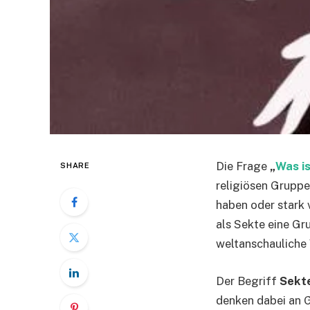
Die Frage
„
Was is
SHARE
religiösen Grupp
haben oder stark 
als Sekte eine Gr
weltanschauliche 
Der Begriff
Sekt
denken dabei an G