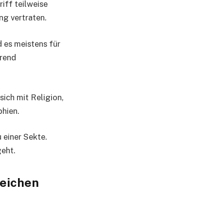
iff teilweise
ng vertraten.
 es meistens für
erend
ich mit Religion,
phien.
 einer Sekte.
geht.
zeichen