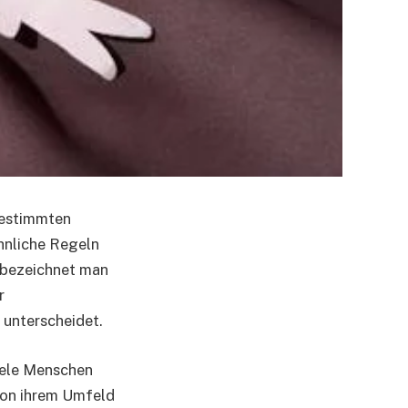
bestimmten
hnliche Regeln
 bezeichnet man
r
 unterscheidet.
iele Menschen
 von ihrem Umfeld