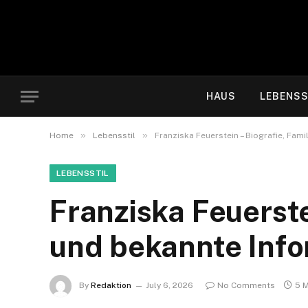
HAUS
LEBENSS
»
»
Home
Lebensstil
Franziska Feuerstein – Biografie, Fam
LEBENSSTIL
Franziska Feuerste
und bekannte Inf
By
Redaktion
July 6, 2026
No Comments
5 