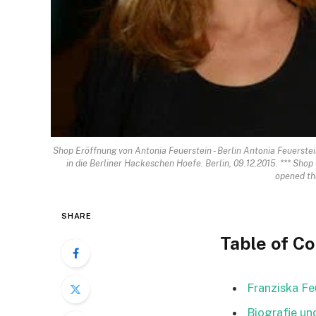
Shop Eröffnung von Antonia Feuerstein - Berlin Antonia Feuerstei
in die Berliner Hackeschen Hoefe. Berlin, 09.12.2015. *** Shop
opened th
SHARE
Table of C
Franziska Feu
Biografie un