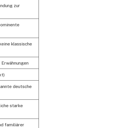
indung zur
prominente
eine klassische
he Erwähnungen
xt)
kannte deutsche
liche starke
d familiärer