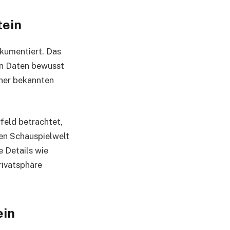
tein
okumentiert. Das
hen Daten bewusst
iner bekannten
feld betrachtet,
hen Schauspielwelt
e Details wie
rivatsphäre
ein