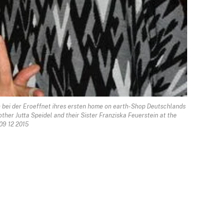
in bei der Eroeffnet ihres ersten home on earth-Shop Deutschlands
ther Jutta Speidel and their Sister Franziska Feuerstein at the
09 12 2015