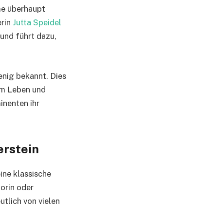
me überhaupt
erin
Jutta Speidel
und führt dazu,
enig bekannt. Dies
hem Leben und
inenten ihr
erstein
ine klassische
torin oder
utlich von vielen