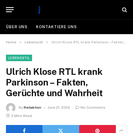
ÜBER UNS
KONTAKTIERE UNS
»
»
Home
Lebensstil
Ulrich Klose RTL krank Parkinson – Fakten, Gerüchte und Wahrheit
LEBENSSTIL
Ulrich Klose RTL krank
Parkinson – Fakten,
Gerüchte und Wahrheit
By
Redaktion
June 21, 2026
No Comments
3 Mins Read