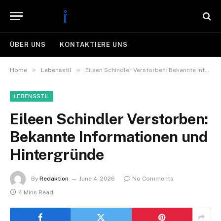
ÜBER UNS
KONTAKTIERE UNS
»
»
Home
Lebensstil
Eileen Schindler Verstorben: Bekannte Informationen und Hintergründe
LEBENSSTIL
Eileen Schindler Verstorben:
Bekannte Informationen und
Hintergründe
By
Redaktion
June 4, 2026
No Comments
4 Mins Read