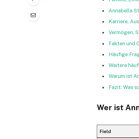
Annabella S
Karriere, Au
Vermögen, S
Fakten und 
Häufige Fra
Weitere häu
Warum ist An
Fazit: Was s
Wer ist An
Field