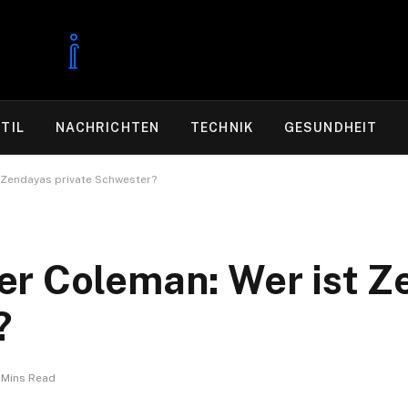
TIL
NACHRICHTEN
TECHNIK
GESUNDHEIT
 Zendayas private Schwester?
er Coleman: Wer ist Z
?
 Mins Read