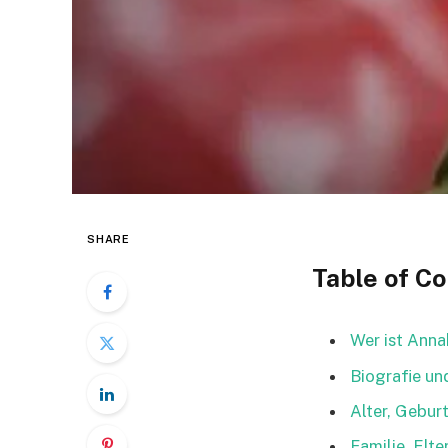
SHARE
Table of C
Wer ist Ann
Biografie u
Alter, Gebur
Familie, Elt