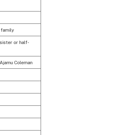
 family
ister or half-
 Ajamu Coleman