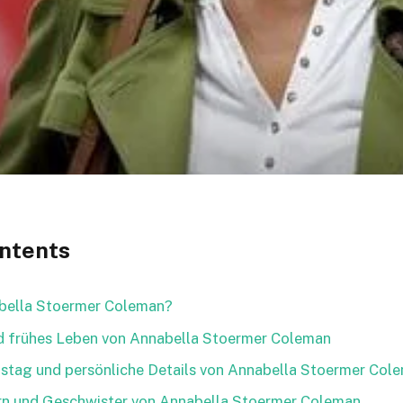
ontents
abella Stoermer Coleman?
nd frühes Leben von Annabella Stoermer Coleman
tstag und persönliche Details von Annabella Stoermer Col
ern und Geschwister von Annabella Stoermer Coleman