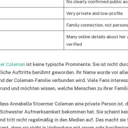
No clearly confirmed public a
Very private and low-profile
Family connection, not persona
Many online details about her a
verified
mer Coleman
ist keine typische Prominente. Sie ist nicht dur
iche Auftritte berühmt geworden. Ihr Name wurde vor alle
nd der Coleman-Familie verbunden wird. Viele Fans interessi
rund und möchten wissen, welche Menschen zu ihrer Famili
ass Annabella Stoermer Coleman eine private Person ist, d
r Schwester Aufmerksamkeit bekommen hat. Sie scheint kei
d tritt nicht regelmäßig in den Medien auf. Das macht sie f
ant, denn sie steht in Verbindung mit einem sehr berühmten