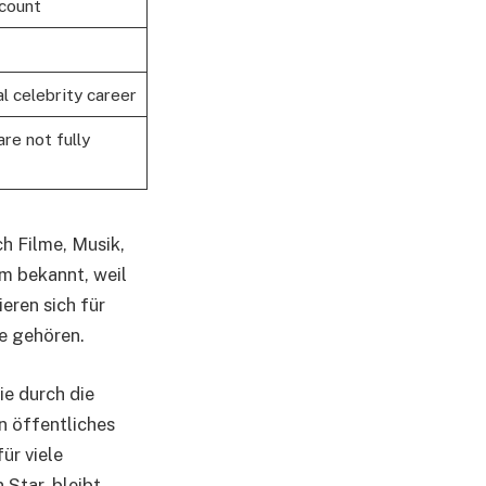
ccount
l celebrity career
re not fully
ch Filme, Musik,
m bekannt, weil
eren sich für
e gehören.
ie durch die
n öffentliches
ür viele
 Star, bleibt