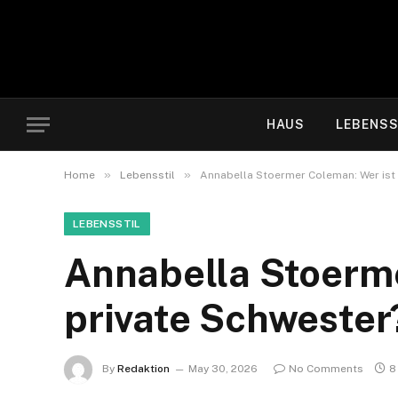
HAUS
LEBENSS
»
»
Home
Lebensstil
Annabella Stoermer Coleman: Wer ist
LEBENSSTIL
Annabella Stoerm
private Schwester
By
Redaktion
May 30, 2026
No Comments
8