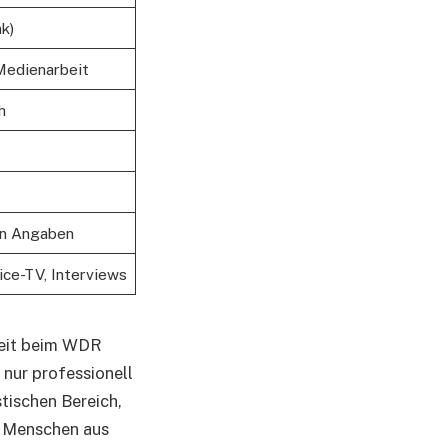
k)
 Medienarbeit
h
en Angaben
ce-TV, Interviews
beit beim WDR
 nur professionell
stischen Bereich,
e Menschen aus