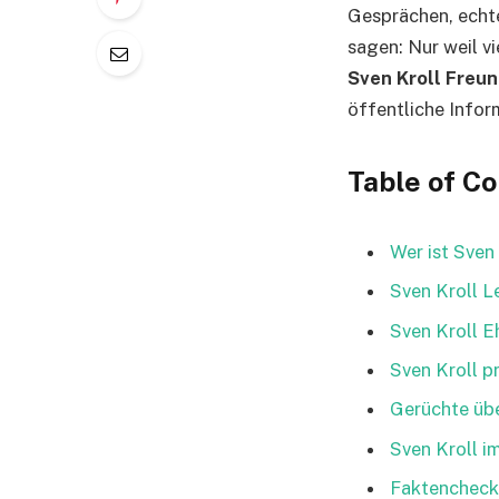
Gesprächen, echt
sagen: Nur weil 
Sven Kroll Freun
öffentliche Infor
Table of C
Wer ist Sven
Sven Kroll L
Sven Kroll E
Sven Kroll p
Gerüchte übe
Sven Kroll i
Faktencheck: