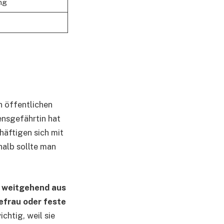
ng
n öffentlichen
bensgefährtin hat
häftigen sich mit
halb sollte man
n weitgehend aus
efrau oder feste
chtig, weil sie