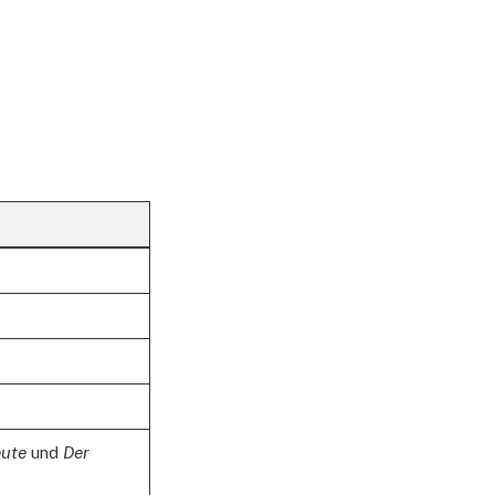
eute
und
Der