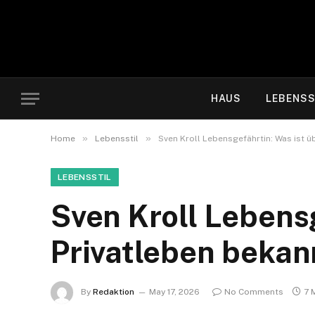
HAUS
LEBENSS
»
»
Home
Lebensstil
Sven Kroll Lebensgefährtin: Was ist ü
LEBENSSTIL
Sven Kroll Lebensg
Privatleben bekan
By
Redaktion
May 17, 2026
No Comments
7 