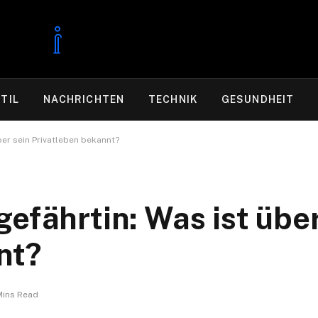
TIL
NACHRICHTEN
TECHNIK
GESUNDHEIT
ber sein Privatleben bekannt?
efährtin: Was ist über
nt?
Mins Read