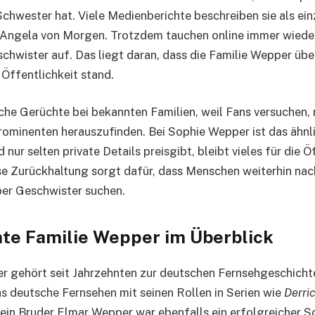
Schwester hat. Viele Medienberichte beschreiben sie als ei
 Angela von Morgen. Trotzdem tauchen online immer wiede
hwister auf. Das liegt daran, dass die Familie Wepper über
 Öffentlichkeit stand.
che Gerüchte bei bekannten Familien, weil Fans versuchen,
rominenten herauszufinden. Bei Sophie Wepper ist das ähnli
d nur selten private Details preisgibt, bleibt vieles für die Ö
se Zurückhaltung sorgt dafür, dass Menschen weiterhin na
er Geschwister suchen.
te Familie Wepper im Überblick
r gehört seit Jahrzehnten zur deutschen Fernsehgeschichte
 deutsche Fernsehen mit seinen Rollen in Serien wie
Derri
Sein Bruder Elmar Wepper war ebenfalls ein erfolgreicher S