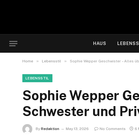
HAUS
LEBENSS
»
»
Home
Lebensstil
Sophie Wepper Geschwister – Alles üb
LEBENSSTIL
Sophie Wepper Ges
Schwester und Pri
By
Redaktion
May 13, 2026
No Comments
6 