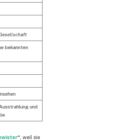
Gesellschaft
ine bekannten
rnsehen
 Ausstrahlung und
lie
hwister
“
, weil sie