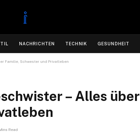
TIL
NACHRICHTEN
TECHNIK
GESUNDHEIT
er Familie, Schwester und Privatleben
chwister – Alles über
vatleben
Mins Read