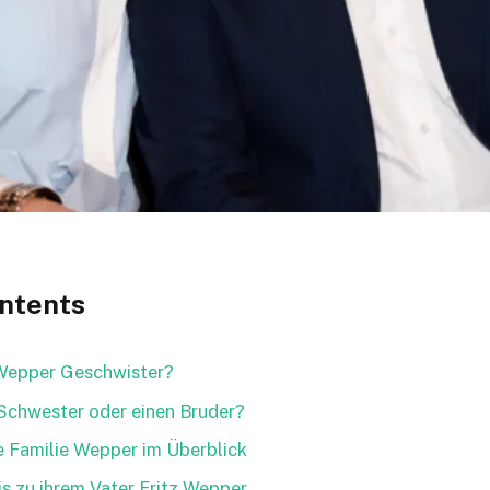
ontents
Wepper Geschwister?
 Schwester oder einen Bruder?
 Familie Wepper im Überblick
is zu ihrem Vater Fritz Wepper