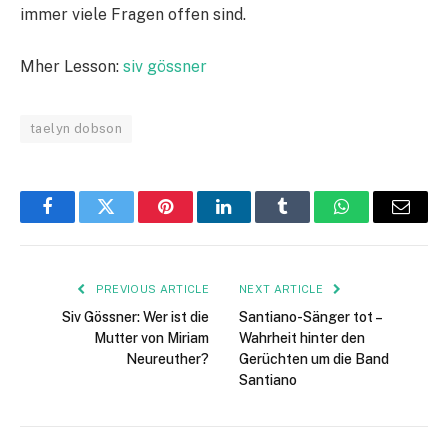
immer viele Fragen offen sind.
Mher Lesson:
siv gössner
taelyn dobson
Facebook
Twitter
Pinterest
LinkedIn
Tumblr
WhatsApp
Email
PREVIOUS ARTICLE
NEXT ARTICLE
Siv Gössner: Wer ist die
Santiano-Sänger tot –
Mutter von Miriam
Wahrheit hinter den
Neureuther?
Gerüchten um die Band
Santiano