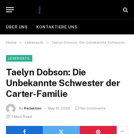
ÜBER UNS
KONTAKTIERE UNS
»
»
Home
Lebensstil
Taelyn Dobson: Die Unbekannte Schwester der Carter-Familie
LEBENSSTIL
Taelyn Dobson: Die
Unbekannte Schwester der
Carter-Familie
By
Redaktion
May 10, 2026
No Comments
7 Mins Read