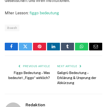
Gesellschaft und ihren Institutionen.
Mher Lesson:
figgo bedeutung
ibaash
Facebook
Twitter
Pinterest
LinkedIn
Tumblr
WhatsApp
Email
PREVIOUS ARTICLE
NEXT ARTICLE
Figgo Bedeutung – Was
Galigrü Bedeutung –
bedeutet „Figgo“ wirklich?
Erklärung & Ursprung der
Abkürzung
Redaktion