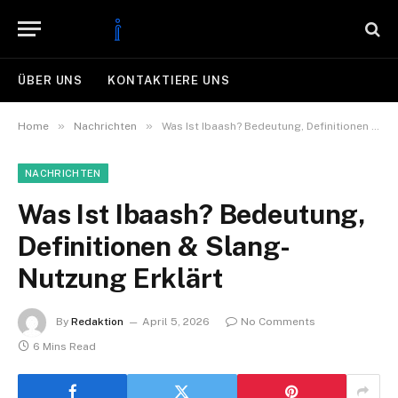
ÜBER UNS
KONTAKTIERE UNS
»
»
Home
Nachrichten
Was Ist Ibaash? Bedeutung, Definitionen & Slang-Nutzung Erklärt
NACHRICHTEN
Was Ist Ibaash? Bedeutung,
Definitionen & Slang-
Nutzung Erklärt
By
Redaktion
April 5, 2026
No Comments
6 Mins Read