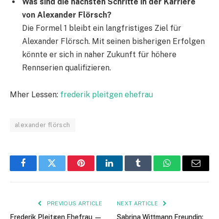
Was sind die nächsten Schritte in der Karriere
von Alexander Flörsch?
Die Formel 1 bleibt ein langfristiges Ziel für
Alexander Flörsch. Mit seinen bisherigen Erfolgen
könnte er sich in naher Zukunft für höhere
Rennserien qualifizieren.
Mher Lessen:
frederik pleitgen ehefrau
alexander flörsch
Facebook
Twitter
Pinterest
LinkedIn
Tumblr
WhatsApp
Email
PREVIOUS ARTICLE
NEXT ARTICLE
Frederik Pleitgen Ehefrau —
Sabrina Wittmann Freundin: