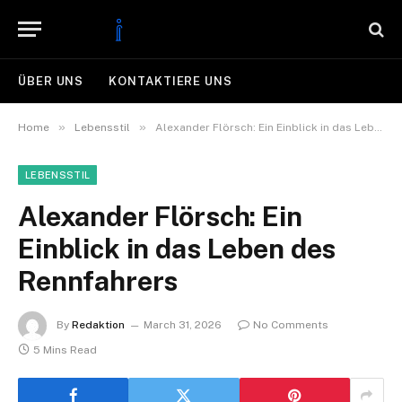
ÜBER UNS
KONTAKTIERE UNS
»
»
Home
Lebensstil
Alexander Flörsch: Ein Einblick in das Leben des Rennfahrers
LEBENSSTIL
Alexander Flörsch: Ein
Einblick in das Leben des
Rennfahrers
By
Redaktion
March 31, 2026
No Comments
5 Mins Read