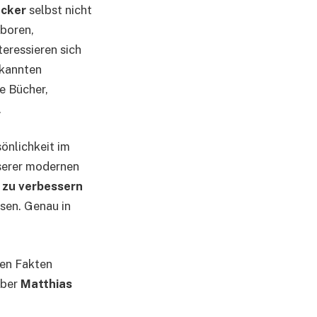
ecker
selbst nicht
aboren,
eressieren sich
ekannten
re Bücher,
.
önlichkeit im
nserer modernen
 zu verbessern
ssen. Genau in
ten Fakten
über
Matthias