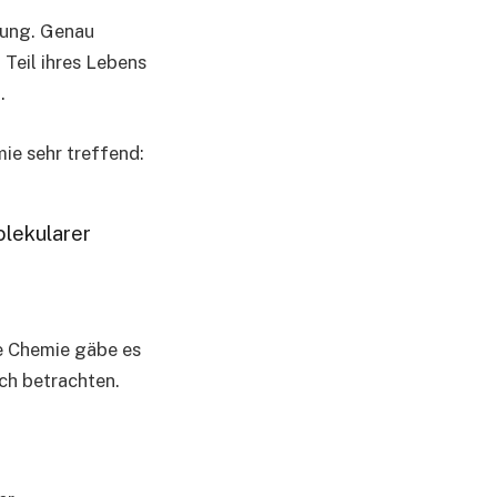
hung. Genau
Teil ihres Lebens
.
ie sehr treffend:
olekularer
ne Chemie gäbe es
ich betrachten.