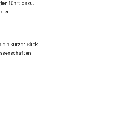
ier
führt dazu,
hten.
 ein kurzer Blick
issenschaften