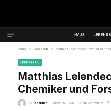
HAUS
LEBENSS
»
»
Home
Lebensstil
Matthias Leiendecker – Wer ist der d
LEBENSSTIL
Matthias Leiendec
Chemiker und For
By
Redaktion
March 10, 2026
No Comments