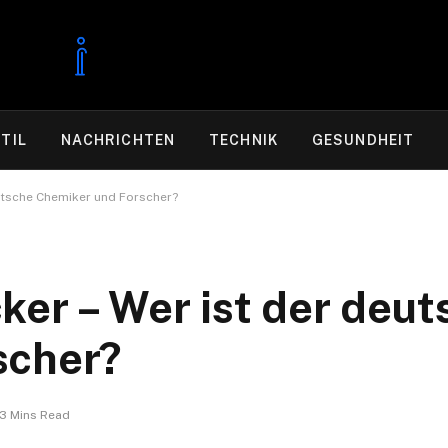
TIL
NACHRICHTEN
TECHNIK
GESUNDHEIT
eutsche Chemiker und Forscher?
ker – Wer ist der deut
scher?
3 Mins Read