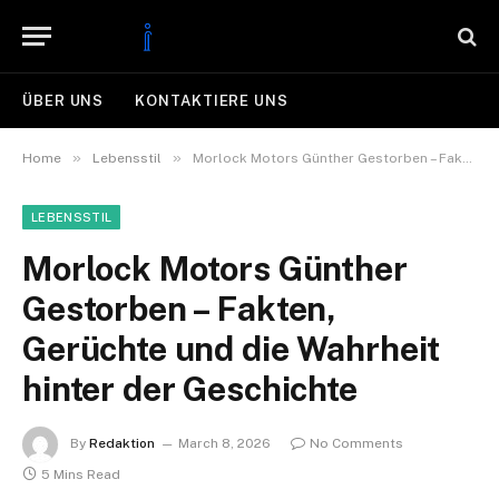
ÜBER UNS
KONTAKTIERE UNS
»
»
Home
Lebensstil
Morlock Motors Günther Gestorben – Fakten, Gerüchte und die Wahrheit hinter der Geschichte
LEBENSSTIL
Morlock Motors Günther
Gestorben – Fakten,
Gerüchte und die Wahrheit
hinter der Geschichte
By
Redaktion
March 8, 2026
No Comments
5 Mins Read