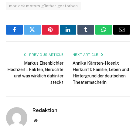
morlock motors günther gestorben
Facebook
Twitter
Pinterest
LinkedIn
Tumblr
WhatsApp
Email
PREVIOUS ARTICLE
NEXT ARTICLE
Markus Eisenbichler
Annika Kärsten-Hoenig
Hochzeit – Fakten, Gerüchte
Herkunft: Familie, Leben und
und was wirklich dahinter
Hintergrund der deutschen
steckt
Theatermacherin
Redaktion
Website