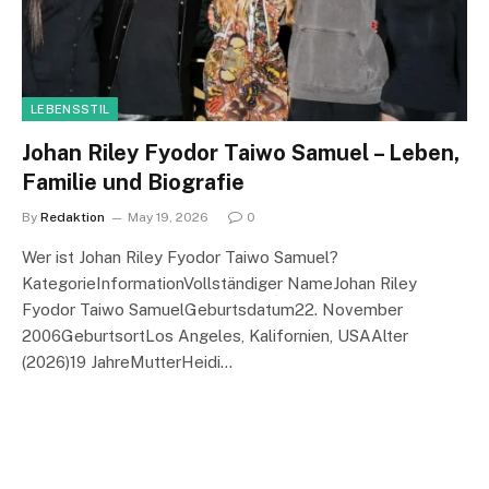
LEBENSSTIL
Johan Riley Fyodor Taiwo Samuel – Leben,
Familie und Biografie
By
Redaktion
May 19, 2026
0
Wer ist Johan Riley Fyodor Taiwo Samuel?
KategorieInformationVollständiger NameJohan Riley
Fyodor Taiwo SamuelGeburtsdatum22. November
2006GeburtsortLos Angeles, Kalifornien, USAAlter
(2026)19 JahreMutterHeidi…