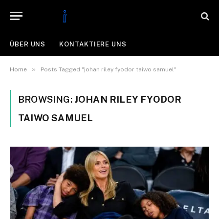
ÜBER UNS
KONTAKTIERE UNS
»
Home
Posts Tagged "johan riley fyodor taiwo samuel"
BROWSING:
JOHAN RILEY FYODOR
TAIWO SAMUEL