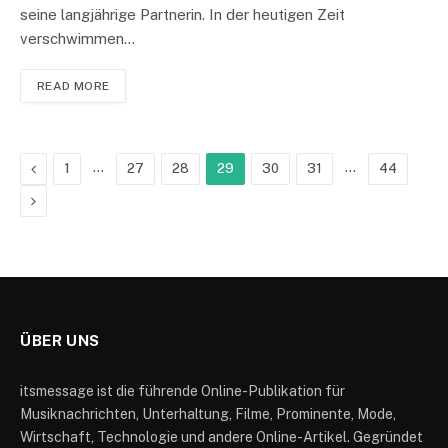
seine langjährige Partnerin. In der heutigen Zeit
verschwimmen…
READ MORE
Previous
…
…
1
27
28
29
30
31
44
Next
ÜBER UNS
itsmessage ist die führende Online-Publikation für
Musiknachrichten, Unterhaltung, Filme, Prominente, Mode,
Wirtschaft, Technologie und andere Online-Artikel. Gegründet